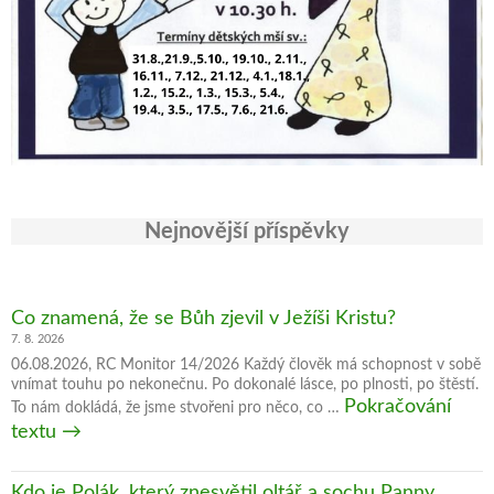
Nejnovější příspěvky
Co znamená, že se Bůh zjevil v Ježíši Kristu?
7. 8. 2026
06.08.2026, RC Monitor 14/2026 Každý člověk má schopnost v sobě
vnímat touhu po nekonečnu. Po dokonalé lásce, po plnosti, po štěstí.
Pokračování
To nám dokládá, že jsme stvořeni pro něco, co …
Co
textu
→
znamená,
že
Kdo je Polák, který znesvětil oltář a sochu Panny