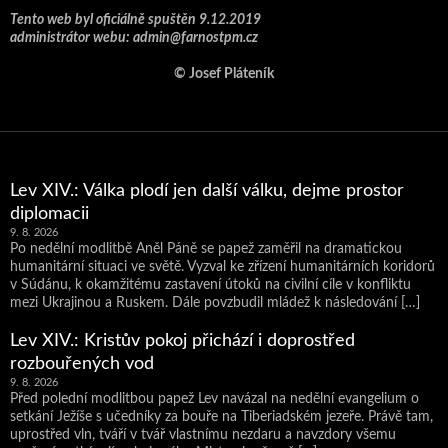
Tento web byl oficiálně spuštěn 9.12.2019
administrátor webu: admin@farnostpm.cz
© Josef Pláteník
Lev XIV.: Válka plodí jen další válku, dejme prostor
diplomacii
9. 8. 2026
Po nedělní modlitbě Aněl Páně se papež zaměřil na dramatickou
humanitární situaci ve světě. Vyzval ke zřízení humanitárních koridorů
v Súdánu, k okamžitému zastavení útoků na civilní cíle v konfliktu
mezi Ukrajinou a Ruskem. Dále povzbudil mládež k následování […]
Lev XIV.: Kristův pokoj přichází i doprostřed
rozbouřených vod
9. 8. 2026
Před polední modlitbou papež Lev navázal na nedělní evangelium o
setkání Ježíše s učedníky za bouře na Tiberiadském jezeře. Právě tam,
uprostřed vln, tváří v tvář vlastnímu nezdaru a navzdory všemu