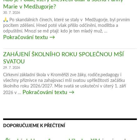
se
Marie v Medžugorje?
Bůh
30. 7. 2026
zjevil
Po skandálních činech, které se staly v Medžugorje, byl prvním
v Ježíši
pocitem zděšení. Hned poté však přišlo odčinění, modlitba a
odpuštění. Mnozí se mě ptají: kdo je ten mladý muž, …
Kristu?
Kdo
Pokračování textu
→
je
Polák,
ZAHÁJENÍ ŠKOLNÍHO ROKU SPOLEČNOU MŠÍ
který
SVATOU
znesvětil
29. 7. 2026
oltář
Církevní základní škola v Kroměříži zve žáky, rodiče,pedagogy i
a
všechny příznivce na zahajovací mši svatou upříležitosti začátku
školního roku 2026/2027. Mše svatá se uskuteční v úterý 1. září
sochu
ZAHÁJENÍ
Pokračování textu
→
2026 v …
Panny
ŠKOLNÍHO
Marie
ROKU
v
SPOLEČNOU
Medžugorje?
MŠÍ
DOPORUČUJEME K PŘEČTENÍ
SVATOU