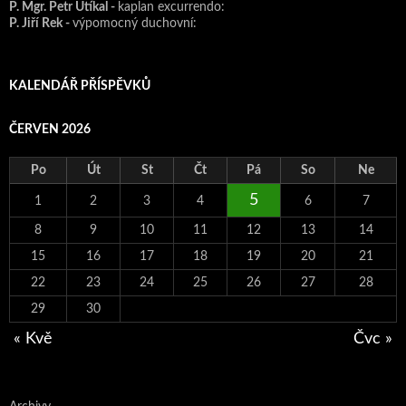
P. Mgr. Petr Utíkal -
kaplan excurrendo:
P. Jiří Rek -
výpomocný duchovní:
KALENDÁŘ PŘÍSPĚVKŮ
ČERVEN 2026
Po
Út
St
Čt
Pá
So
Ne
5
1
2
3
4
6
7
8
9
10
11
12
13
14
15
16
17
18
19
20
21
22
23
24
25
26
27
28
29
30
« Kvě
Čvc »