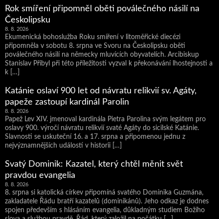
Rok smíření připomněl oběti poválečného násilí na
Českolipsku
8. 8. 2026
Ekumenická bohoslužba Roku smíření v litoměřické diecézi
připomněla v sobotu 8. srpna ve Svoru na Českolipsku oběti
poválečného násilí na německy mluvících obyvatelích. Arcibiskup
Stanislav Přibyl při této příležitosti vyzval k překonávání lhostejnosti a
k […]
Katánie oslaví 900 let od návratu relikvií sv. Agáty,
papeže zastoupí kardinál Parolin
8. 8. 2026
Papež Lev XIV. jmenoval kardinála Pietra Parolina svým legátem pro
oslavy 900. výročí návratu relikvií svaté Agáty do sicilské Katánie.
Slavnosti se uskuteční 16. a 17. srpna a připomenou jednu z
nejvýznamnějších událostí v historii […]
Svatý Dominik: Kazatel, který chtěl měnit svět
pravdou evangelia
8. 8. 2026
8. srpna si katolická církev připomíná svatého Dominika Guzmána,
zakladatele Řádu bratří kazatelů (dominikánů). Jeho odkaz je dodnes
spojen především s hlásáním evangelia, důkladným studiem Božího