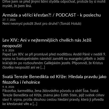
Dříve jsem se před jinými lidmi styděla odpočívat, protože by si mohli
myslet, že jsem líná.
Armáda a věřící křesťan?! / PODCAST - k poslechu
27. 7. 2026
Není nesmysl položit život pro druhé? (Tomáš Holub)
Lev XIV.: Ani v nejtemnějších chvílích nás Ježíš
neopouští
9. 8. 2026
Papež Lev XIV. se při promluvě před modlitbou Anděl Páně v neděli 9.
srpna na Svatopetrském náměstí zaměřil na evangelní příběh o Ježíši
kráčejícím po rozbouřeném Galilejském jezeře. Připomněl, že Kristus
člověka neopouští ani ve […]
Svatá Terezie Benedikta od Kříže: Hledala pravdu jako
filozofka i řeholnice
9. 8. 2026
Filozofka, karmelitka, žena židovského původu a oběť Šoa. Svatá
Terezie Benedikta od Kříže, známá jako Edith Stein, jejíž svátek církev
slaví 9. srpna, prošla dlouhou cestou hledání pravdy, která ji přivedla
ke křesťanské víře a […]