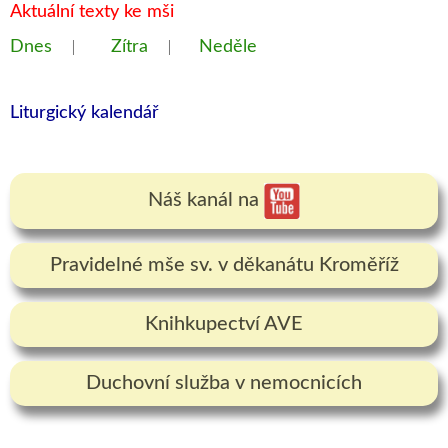
Aktuální texty ke mši
Dnes
Zítra
Neděle
ǀ
ǀ
Liturgický kalendář
Náš kanál na
Pravidelné mše sv. v děkanátu Kroměříž
Knihkupectví AVE
Duchovní služba v nemocnicích