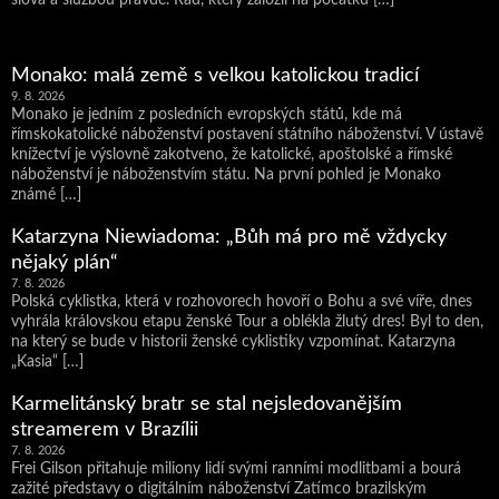
slova a službou pravdě. Řád, který založil na počátku […]
Monako: malá země s velkou katolickou tradicí
9. 8. 2026
Monako je jedním z posledních evropských států, kde má
římskokatolické náboženství postavení státního náboženství. V ústavě
knížectví je výslovně zakotveno, že katolické, apoštolské a římské
náboženství je náboženstvím státu. Na první pohled je Monako
známé […]
Katarzyna Niewiadoma: „Bůh má pro mě vždycky
nějaký plán“
7. 8. 2026
Polská cyklistka, která v rozhovorech hovoří o Bohu a své víře, dnes
vyhrála královskou etapu ženské Tour a oblékla žlutý dres! Byl to den,
na který se bude v historii ženské cyklistiky vzpomínat. Katarzyna
„Kasia“ […]
Karmelitánský bratr se stal nejsledovanějším
streamerem v Brazílii
7. 8. 2026
Frei Gilson přitahuje miliony lidí svými ranními modlitbami a bourá
zažité představy o digitálním náboženství Zatímco brazilským