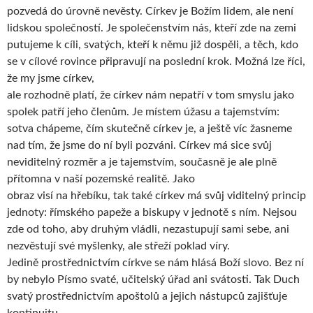
pozvedá do úrovně nevěsty. Církev je Božím lidem, ale není
lidskou společností. Je společenstvím nás, kteří zde na zemi
putujeme k cíli, svatých, kteří k němu již dospěli, a těch, kdo
se v cílové rovince připravují na poslední krok. Možná lze říci,
že my jsme církev,
ale rozhodně platí, že církev nám nepatří v tom smyslu jako
spolek patří jeho členům. Je místem úžasu a tajemstvím:
sotva chápeme, čím skutečně církev je, a ještě víc žasneme
nad tím, že jsme do ní byli pozváni. Církev má sice svůj
neviditelný rozměr a je tajemstvím, současně je ale plně
přítomna v naší pozemské realitě. Jako
obraz visí na hřebíku, tak také církev má svůj viditelný princip
jednoty: římského papeže a biskupy v jednotě s ním. Nejsou
zde od toho, aby druhým vládli, nezastupují sami sebe, ani
nezvěstují své myšlenky, ale střeží poklad víry.
Jedině prostřednictvím církve se nám hlásá Boží slovo. Bez ní
by nebylo Písmo svaté, učitelský úřad ani svátosti. Tak Duch
svatý prostřednictvím apoštolů a jejich nástupců zajišťuje
kontinuitu