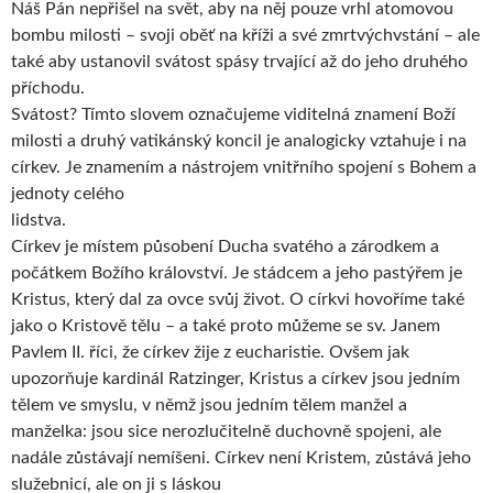
Náš Pán nepřišel na svět, aby na něj pouze vrhl atomovou
bombu milosti – svoji oběť na kříži a své zmrtvýchvstání – ale
také aby ustanovil svátost spásy trvající až do jeho druhého
příchodu.
Svátost? Tímto slovem označujeme viditelná znamení Boží
milosti a druhý vatikánský koncil je analogicky vztahuje i na
církev. Je znamením a nástrojem vnitřního spojení s Bohem a
jednoty celého
lidstva.
Církev je místem působení Ducha svatého a zárodkem a
počátkem Božího království. Je stádcem a jeho pastýřem je
Kristus, který dal za ovce svůj život. O církvi hovoříme také
jako o Kristově tělu – a také proto můžeme se sv. Janem
Pavlem II. říci, že církev žije z eucharistie. Ovšem jak
upozorňuje kardinál Ratzinger, Kristus a církev jsou jedním
tělem ve smyslu, v němž jsou jedním tělem manžel a
manželka: jsou sice nerozlučitelně duchovně spojeni, ale
nadále zůstávají nemíšeni. Církev není Kristem, zůstává jeho
služebnicí, ale on ji s láskou