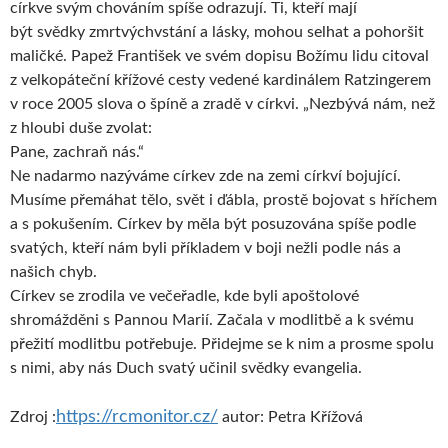
církve svým chováním spíše odrazují. Ti, kteří mají
být svědky zmrtvýchvstání a lásky, mohou selhat a pohoršit
maličké. Papež František ve svém dopisu Božímu lidu citoval
z velkopáteční křížové cesty vedené kardinálem Ratzingerem
v roce 2005 slova o špíně a zradě v církvi. „Nezbývá nám, než
z hloubi duše zvolat:
Pane, zachraň nás.“
Ne nadarmo nazýváme církev zde na zemi církví bojující.
Musíme přemáhat tělo, svět i ďábla, prostě bojovat s hříchem
a s pokušením. Církev by měla být posuzována spíše podle
svatých, kteří nám byli příkladem v boji nežli podle nás a
našich chyb.
Církev se zrodila ve večeřadle, kde byli apoštolové
shromážděni s Pannou Marií. Začala v modlitbě a k svému
přežití modlitbu potřebuje. Přidejme se k nim a prosme spolu
s nimi, aby nás Duch svatý učinil svědky evangelia.
https://rcmonitor.cz/
Zdroj :
autor: Petra Křížová