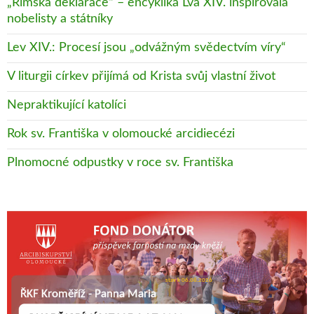
„Římská deklarace“ – encyklika Lva XIV. inspirovala
nobelisty a státníky
Lev XIV.: Procesí jsou „odvážným svědectvím víry“
V liturgii církev přijímá od Krista svůj vlastní život
Nepraktikující katolíci
Rok sv. Františka v olomoucké arcidiecézi
Plnomocné odpustky v roce sv. Františka