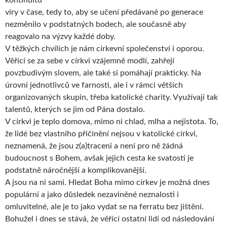
víry v čase, tedy to, aby se učení předávané po generace
nezměnilo v podstatných bodech, ale současně aby
reagovalo na výzvy každé doby.
V těžkých chvílích je nám církevní společenství i oporou.
Věřící se za sebe v církvi vzájemně modlí, zahřejí
povzbudivým slovem, ale také si pomáhají prakticky. Na
úrovni jednotlivců ve farnosti, ale i v rámci větších
organizovaných skupin, třeba katolické charity. Využívají tak
talentů, kterých se jim od Pána dostalo.
V církvi je teplo domova, mimo ni chlad, mlha a nejistota. To,
že lidé bez vlastního přičinění nejsou v katolické církvi,
neznamená, že jsou z(a)traceni a není pro ně žádná
budoucnost s Bohem, avšak jejich cesta ke svatosti je
podstatně náročnější a komplikovanější.
A jsou na ni sami. Hledat Boha mimo církev je možná dnes
populární a jako důsledek nezaviněné neznalosti i
omluvitelné, ale je to jako vydat se na ferratu bez jištění.
Bohužel i dnes se stává, že věřící ostatní lidi od následování