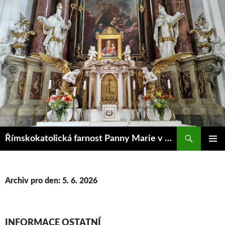
Přejít
k
obsahu
webu
Hledat
Římskokatolická farnost Panny Marie v Kroměříži
ZÁKLAD
NAVIGA
MENU
Archiv pro den: 5. 6. 2026
INFORMACE OSTATNÍ