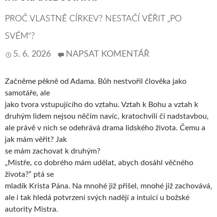
PROČ VLASTNĚ CÍRKEV? NESTAČÍ VĚŘIT „PO
SVÉM“?
5. 6. 2026
NAPSAT KOMENTÁŘ
Začněme pěkně od Adama. Bůh nestvořil člověka jako
samotáře, ale
jako tvora vstupujícího do vztahu. Vztah k Bohu a vztah k
druhým lidem nejsou něčím navíc, kratochvílí či nadstavbou,
ale právě v nich se odehrává drama lidského života. Čemu a
jak mám věřit? Jak
se mám zachovat k druhým?
„Mistře, co dobrého mám udělat, abych dosáhl věčného
života?” ptá se
mladík Krista Pána. Na mnohé již přišel, mnohé již zachovává,
ale i tak hledá potvrzení svých nadějí a intuicí u božské
autority Mistra.