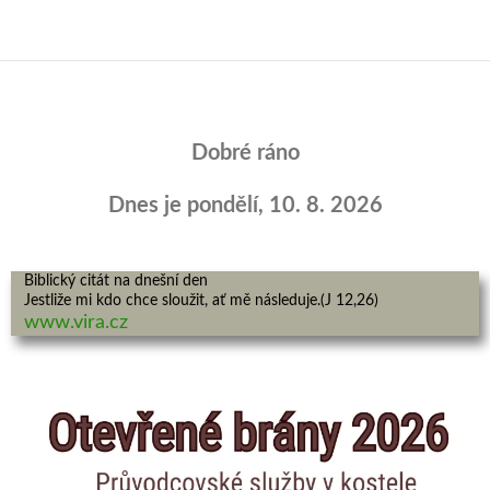
Dobré ráno
Dnes je
pondělí, 10. 8. 2026
Biblický citát na dnešní den
Jestliže mi kdo chce sloužit, ať mě následuje.
(J 12,26)
www.vira.cz