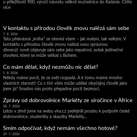
u příležitosti 900. výročí návratu relikvií mučednice do Katánie. Čtěte
více
V kontaktu s přírodou člověk znovu nalézá sám sebe
7. 8. 2026
Tato překrásná „kniha“ se otevírá všem – jak malým, tak velkým. V
kontaktu s přírodou člověk znovu nalézá svou správnou
dimenzi: nově objevuje sám sebe jako nepatrné, avšak jedinečné
stvoření, které se může setkat s Bohem,
Co mám dělat, když nezmůžu nic dělat?
5. 8. 2026
Někdy máme pocit, že se svět rozpadá. A k tomu máme mnoho
vlastních starostí! Co s tím vším může udělat obyčejný člověk jako
jsem já? Snadno nás proto přepadne pocit bezmoci.
Zprávy od dobrovolnice Markéty ze siročince v Africe
30. 7. 2026
Letos v zimě jsme na webu vira.cz zveřejnili prosbu k podpoře české
dobrovolnice, studentky a skautky Markéty...
Smím odpočívat, když nemám všechno hotové?
29. 7. 2026