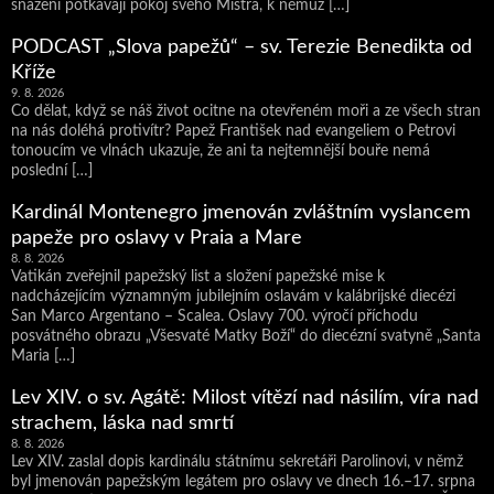
snažení potkávají pokoj svého Mistra, k němuž […]
PODCAST „Slova papežů“ – sv. Terezie Benedikta od
Kříže
9. 8. 2026
Co dělat, když se náš život ocitne na otevřeném moři a ze všech stran
na nás doléhá protivítr? Papež František nad evangeliem o Petrovi
tonoucím ve vlnách ukazuje, že ani ta nejtemnější bouře nemá
poslední […]
Kardinál Montenegro jmenován zvláštním vyslancem
papeže pro oslavy v Praia a Mare
8. 8. 2026
Vatikán zveřejnil papežský list a složení papežské mise k
nadcházejícím významným jubilejním oslavám v kalábrijské diecézi
San Marco Argentano – Scalea. Oslavy 700. výročí příchodu
posvátného obrazu „Všesvaté Matky Boží“ do diecézní svatyně „Santa
Maria […]
Lev XIV. o sv. Agátě: Milost vítězí nad násilím, víra nad
strachem, láska nad smrtí
8. 8. 2026
Lev XIV. zaslal dopis kardinálu státnímu sekretáři Parolinovi, v němž
byl jmenován papežským legátem pro oslavy ve dnech 16.–17. srpna