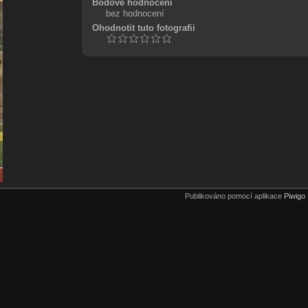
Bodové hodnocení
bez hodnocení
Ohodnotit tuto fotografii
Publikováno pomocí aplikace
Piwigo