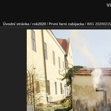
Ví
Úvodní stránka
/
rok2020
/
Prvni farni zabijacka
/
IMG 20200215