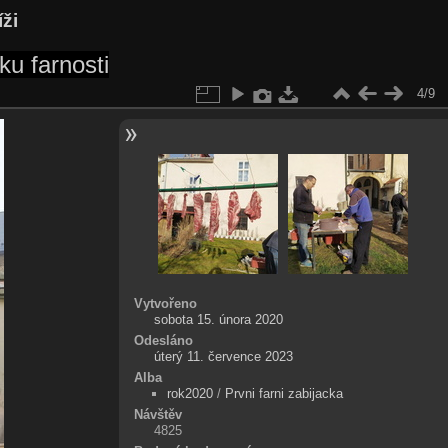
íži
u farnosti
4/9
Vytvořeno
sobota 15. února 2020
Odesláno
úterý 11. července 2023
Alba
rok2020
/
Prvni farni zabijacka
Návštěv
4825