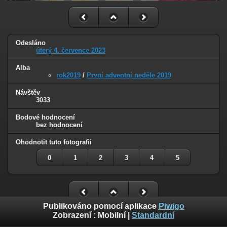
Odesláno
úterý 4. července 2023
Alba
rok2019
/
První adventní neděle 2019
Návštěv
3033
Bodové hodnocení
bez hodnocení
Ohodnotit tuto fotografii
0
1
2
3
4
5
Publikováno pomocí aplikace
Piwigo
Zobrazení :
Mobilní
|
Standardní